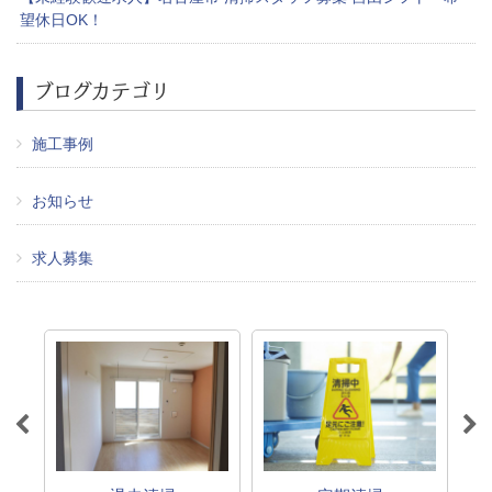
望休日OK！
ブログカテゴリ
施工事例
お知らせ
求人募集
ク