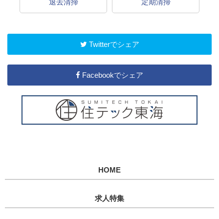
グ
退去清掃
定期清掃
Twitterでシェア
Facebookでシェア
HOME
求人特集